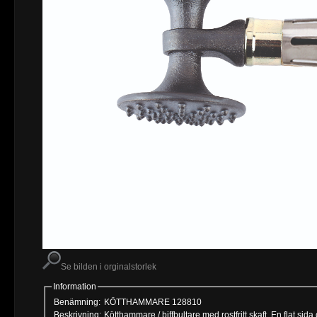
Se bilden i orginalstorlek
Information
Benämning:
KÖTTHAMMARE 128810
Beskrivning: