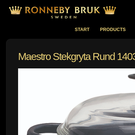
START
PRODUCTS
Maestro Stekgryta Rund 140