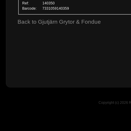
Ref:
140350
Barcode:
7331059140359
Back to Gjutjärn Grytor & Fondue
Copyright (c) 2026 R