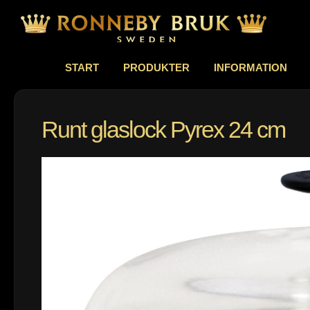
START
PRODUKTER
INFORMATION
Runt glaslock Pyrex 24 cm