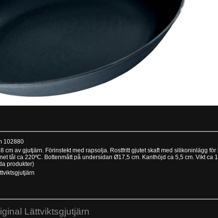
m 102880
 cm av gjutjärn. Förinstekt med rapsolja. Rostfritt gjutet skaft med silikoninlägg fö
onet tål ca 220ºC. Bottenmått på undersidan Ø17,5 cm. Kanthöjd ca 5,5 cm. Vikt ca 
da produkter)
ttviktsgjutjärn
riginal Lättviktsgjutjärn