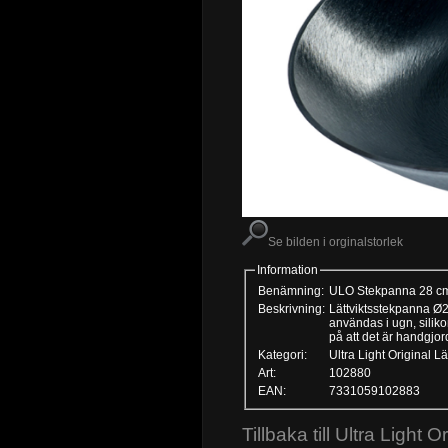
Se bilden i orginalstorlek
Information
Benämning:
ULO Stekpanna 28 c
Beskrivning:
Lättviktsstekpanna Ø28
användas i ugn, silik
på att det är handgjor
Kategori:
Ultra Light Original Lä
Art:
102880
EAN:
7331059102883
Tillbaka till Ultra Light O