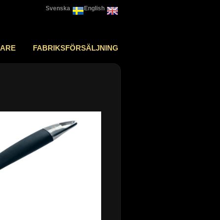
Svenska
English
JARE
FABRIKSFÖRSÄLJNING