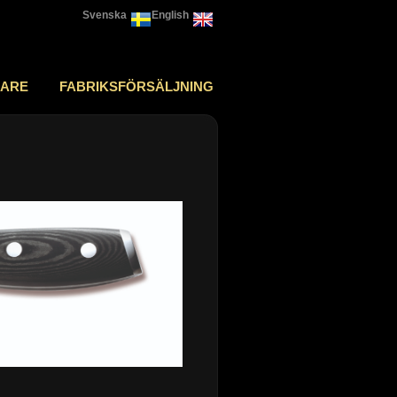
Svenska
English
JARE
FABRIKSFÖRSÄLJNING