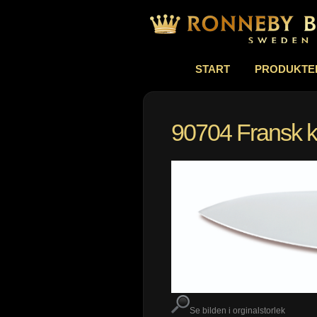
START
PRODUKTE
90704 Fransk k
Se bilden i orginalstorlek