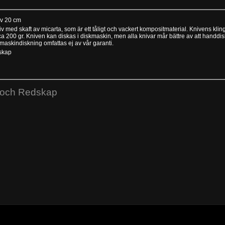
iv 20 cm
ta, som är ett tåligt och vackert kompositmaterial. Knivens klinga ca 20 cm, skaftet är ca 13 cm
v att handdiskas. Eventuella fläckar eller
 maskindiskning omfattas ej av vår garanti.
skap
ar och Redskap