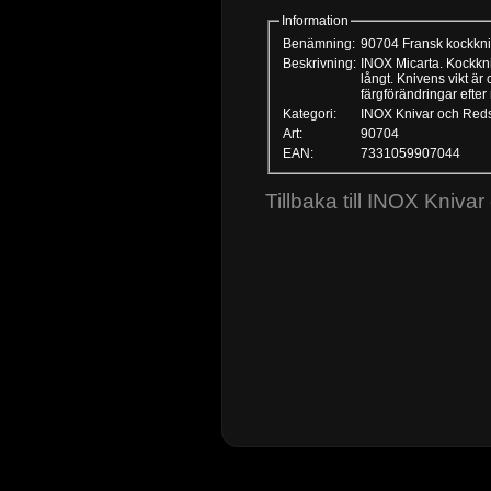
Information
Benämning:
90704 Fransk kockkn
Beskrivning:
INOX Micarta. Kockkniv med skaft av micar
långt. Knivens vikt är ca 200 gr. Kniven kan diskas i diskmaskin, men alla knivar mår bättre a
färgförändringar efter
Kategori:
INOX Knivar och Red
Art:
90704
EAN:
7331059907044
Tillbaka till INOX Kniv