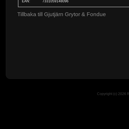
EAN:
7331059148096
Tillbaka till Gjutjärn Grytor & Fondue
Copyright (c) 2026 R