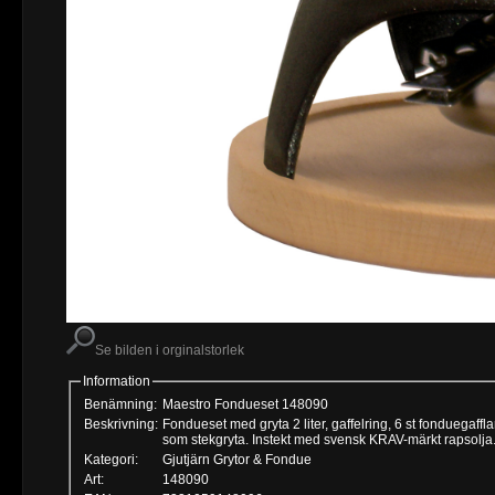
Se bilden i orginalstorlek
Information
Benämning:
Maestro Fondueset 148090
Beskrivning:
Fondueset med gryta 2 liter, gaffelring, 6 st fonduegaf
som stekgryta. Instekt med svensk KRAV-märkt rapsolja
Kategori:
Gjutjärn Grytor & Fondue
Art:
148090