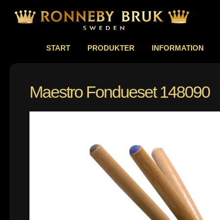
START
PRODUKTER
INFORMATION
Maestro Fondueset 148090