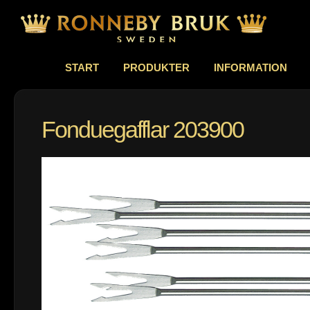
START
PRODUKTER
INFORMATION
Fonduegafflar 203900