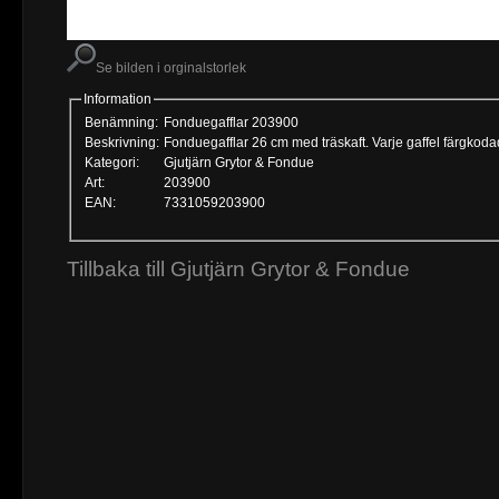
Se bilden i orginalstorlek
Information
Benämning:
Fonduegafflar 203900
Beskrivning:
Fonduegafflar 26 cm med träskaft. Varje gaffel färgkoda
Kategori:
Gjutjärn Grytor & Fondue
Art:
203900
EAN:
7331059203900
Tillbaka till Gjutjärn Grytor & Fondue