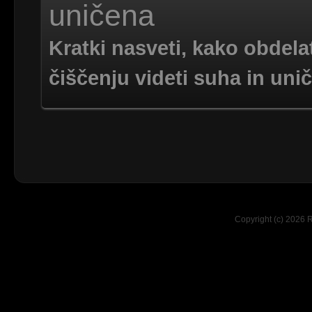
uničena
Kratki nasveti, kako obdelat
čiščenju videti suha in uni
Copyright (c) 2026 R