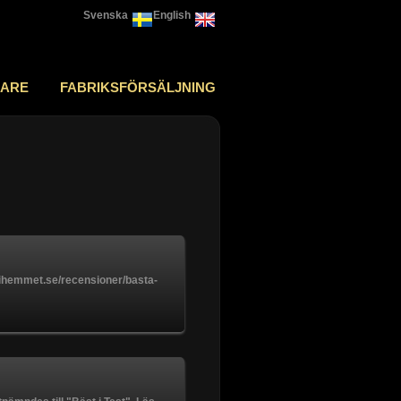
Svenska
English
JARE
FABRIKSFÖRSÄLJNING
astihemmet.se/recensioner/basta-