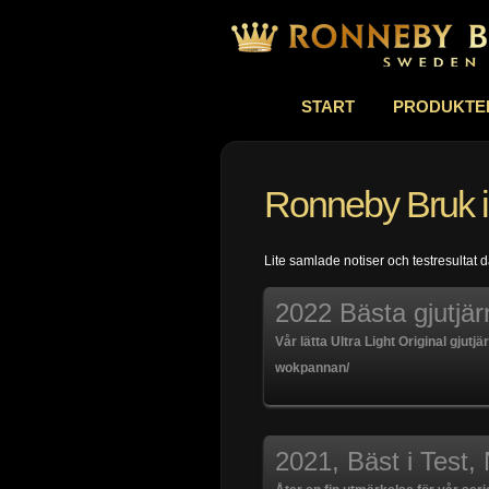
START
PRODUKTE
Ronneby Bruk i
Lite samlade notiser och testresultat 
2022 Bästa gjutjä
Vår lätta Ultra Light Original gjut
wokpannan/
2021, Bäst i Test