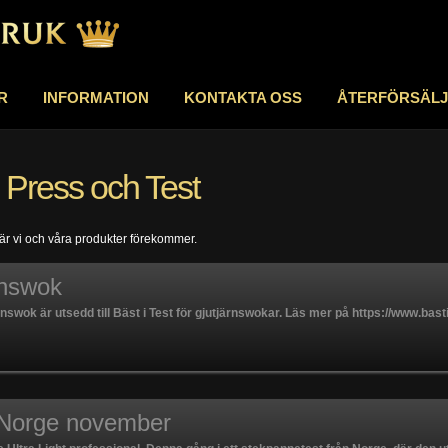
R
INFORMATION
KONTAKTA OSS
ÅTERFÖRSÄL
 Press och Test
där vi och våra produkter förekommer.
rnswok
järnswok är utsedd till Bäst i Test för gjutjärnswokar. Läs mer på https://www.b
, Norge november