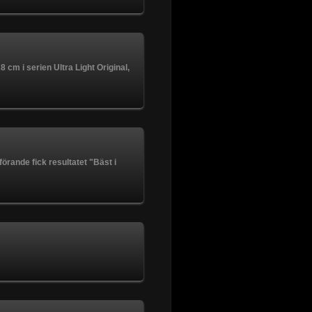
 cm i serien Ultra Light Original,
örande fick resultatet "Bäst i