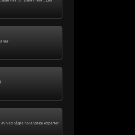
tnämndes till "Bäst i Test". Läs
u här
å
ng av vad några holländska experter