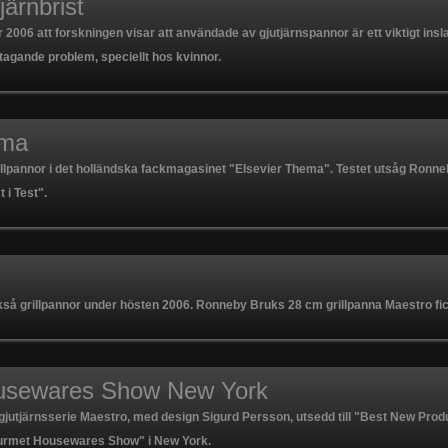
järnbrist
006 att forskningen visar att användade av gjutjärnspannor är ett viktigt insla
lltagande problem, speciellt hos kvinnor.
ema
illpannor i det holländska fackmagasinet "Elsevier Thema". Testet utsåg Ronne
 i Test".
så grillpannor under hösten 2006. Ronneby Bruks 28 cm grillpanna Maestro fick 
usewares Show New York
utjärnsserie Maestro, med design Sigurd Persson, utsedd till "Best New Produ
rmet Housewares Show" i New York.