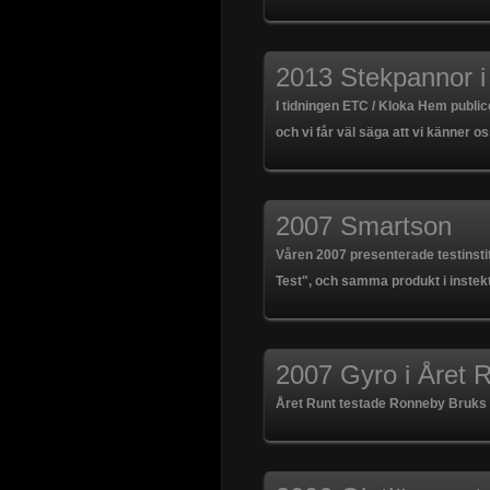
2013 Stekpannor 
I tidningen ETC / Kloka Hem publice
och vi får väl säga att vi känner o
2007 Smartson
Våren 2007 presenterade testinstit
Test", och samma produkt i instekt
2007 Gyro i Året 
Året Runt testade Ronneby Bruks 