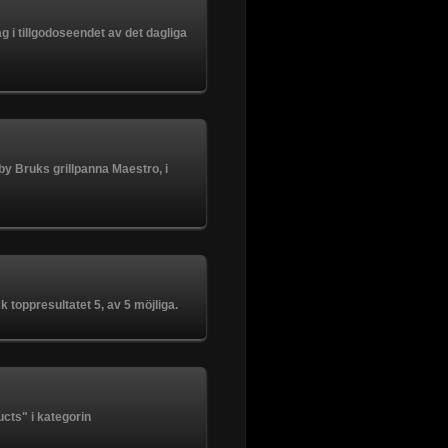
g i tillgodoseendet av det dagliga
by Bruks grillpanna Maestro, i
toppresultatet 5, av 5 möjliga.
cts" i kategorin