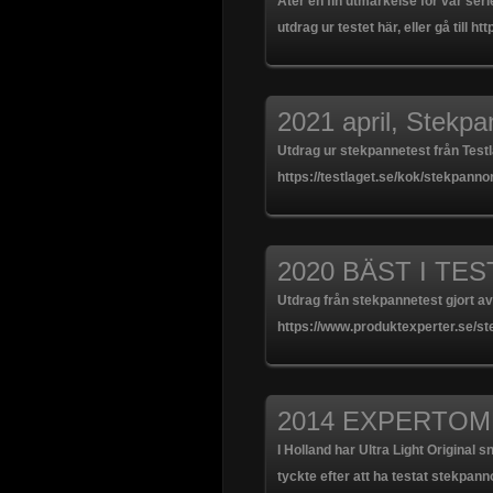
Åter en fin utmärkelse för vår seri
utdrag ur testet här, eller gå till 
2021 april, Stekpa
Utdrag ur stekpannetest från Testl
https://testlaget.se/kok/stekpannor
2020 BÄST I TES
Utdrag från stekpannetest gjort av
https://www.produktexperter.se/s
2014 EXPERTOM
I Holland har Ultra Light Original
tyckte efter att ha testat stekpann