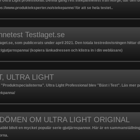
e Ultra Light professional. Denna gång i ett stekpannetest från Norge, där den u
https://www.produkteksperter.no/stekepanne/ för att se hela testet..
nnetest Testlaget.se
aget.se, som publicerats under april 2021. Den totala testredovisningen hittar d
/gjutjarnspanna/ (kopiera länkadressen och klistra in i din webläsare)
T, ULTRA LIGHT
 "Produktspecialisterna". Ultra Light Professional blev "Bäst i Test". Läs mer p
tekpanna/
DÖMEN OM ULTRA LIGHT ORIGINAL
 snabbt blivit en mycket populär serie gjutjärnspannor. Här är en sammanställni
orna.