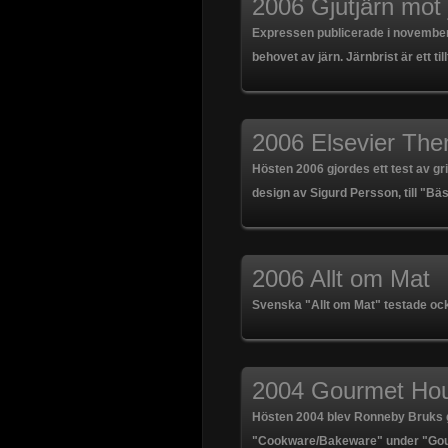
2006 Gjutjärn mot 
Expressen publicerade i november 2
behovet av järn. Järnbrist är ett ti
2006 Elsevier Th
Hösten 2006 gjordes ett test av gr
design av Sigurd Persson, till "Bäst
2006 Allt om Mat
Svenska "Allt om Mat" testade ock
2004 Gourmet Ho
Hösten 2004 blev Ronneby Bruks gj
"Cookware/Bakeware" under "Gou