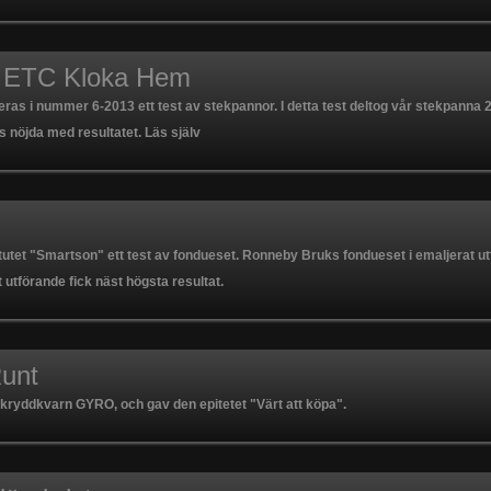
i ETC Kloka Hem
ras i nummer 6-2013 ett test av stekpannor. I detta test deltog vår stekpanna 28
ss nöjda med resultatet. Läs själv
utet "Smartson" ett test av fondueset. Ronneby Bruks fondueset i emaljerat utf
 utförande fick näst högsta resultat.
Runt
kryddkvarn GYRO, och gav den epitetet "Värt att köpa".