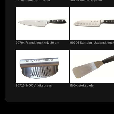
90700 Skalkniv 8,75 cm
90703 Allkniv 12,5 cm
90704 Fransk kockkniv 20 cm
90706 Santoku / Japansk koc
90710 INOX Vitlökspress
INOX stekspade