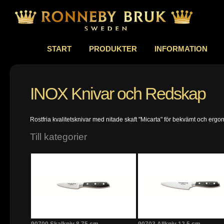
START
PRODUKTER
INFORMATION
INOX Knivar och Redskap
Rostfria kvalitetsknivar med nitade skaft "Micarta" för bekvämt och erg
Till kategorier