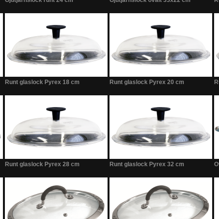
Gjutjärnslock runt 24 cm
Gjutjärnslock ovalt 33x22 cm
R
Runt glaslock Pyrex 18 cm
Runt glaslock Pyrex 20 cm
R
Runt glaslock Pyrex 28 cm
Runt glaslock Pyrex 32 cm
O