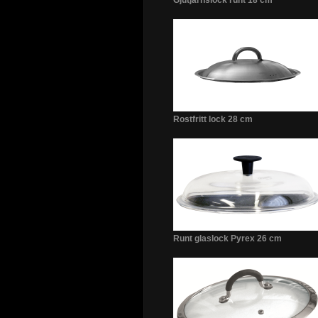
Gjutjärnslock runt 18 cm
Rostfritt lock 28 cm
Runt glaslock Pyrex 26 cm