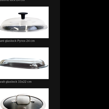
ostfritt lock 24 cm
unt glaslock Pyrex 24 cm
valt glaslock 33x22 cm