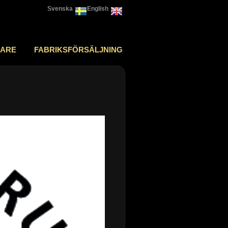
Svenska
English
JARE
FABRIKSFÖRSÄLJNING