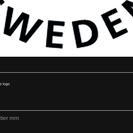
o logo
ntier mm