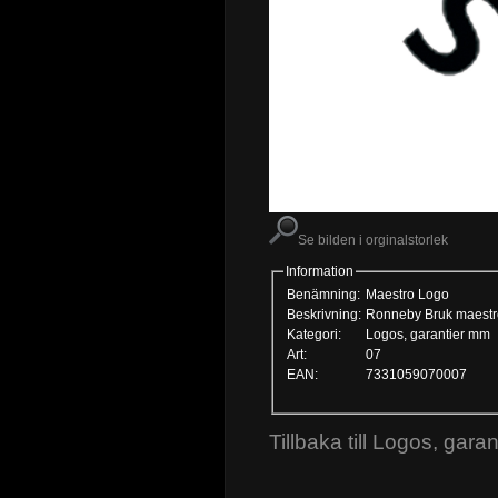
Se bilden i orginalstorlek
Information
Benämning:
Maestro Logo
Beskrivning:
Ronneby Bruk maestr
Kategori:
Logos, garantier mm
Art:
07
EAN:
7331059070007
Tillbaka till Logos, gara