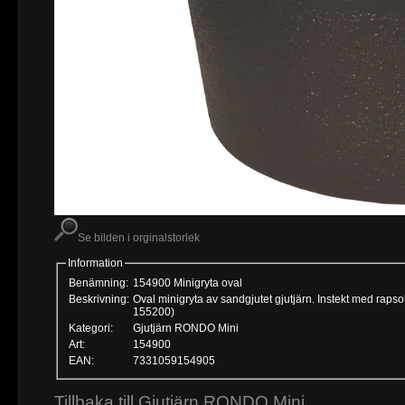
Se bilden i orginalstorlek
Information
Benämning:
154900 Minigryta oval
Beskrivning:
Oval minigryta av sandgjutet gjutjärn. Instekt med rapsol
155200)
Kategori:
Gjutjärn RONDO Mini
Art:
154900
EAN:
7331059154905
Tillbaka till Gjutjärn RONDO Mini